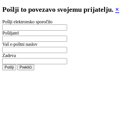
Pošlji to povezavo svojemu prijatelju.
×
Pošlji elektronsko sporočilo
Pošiljatel
Vaš e-poštni naslov
Zadeva
Pošlji
Prekliči